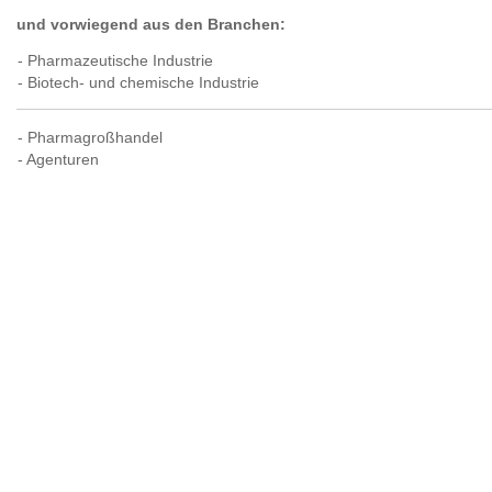
und vorwiegend aus den Branchen:
- Pharmazeutische Industrie
- Biotech- und chemische Industrie
- Pharmagroßhandel
- Agenturen
- Apotheken-Kooperationen
- Versandhandel
- Verbände des Gesundheitswesens
- technische Dienstleister
- Investoren im Gesundheitsbereich
- Beratung