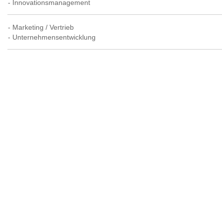
- Innovationsmanagement
- Marketing / Vertrieb
- Unternehmensentwicklung
- Produktentwicklung
- Produktion
- Markenkommunikation
- Einkauf
- Marktforschung