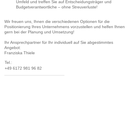
Umfeld und treffen Sie auf Entscheidungsträger und
Budgetverantwortliche – ohne Streuverluste!
Wir freuen uns, Ihnen die verschiedenen Optionen für die
Positionierung Ihres Unternehmens vorzustellen und helfen Ihnen
gern bei der Planung und Umsetzung!
Ihr Ansprechpartner für Ihr individuell auf Sie abgestimmtes
Angebot:
Franziska Thiele
Tel.:
+49 6172 981 96 82
Mobil:
+49 151 62 41 79 41
E-Mail:
f.thiele@inspirato.de