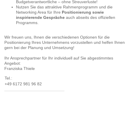
Budgetverantwortliche – ohne Streuverluste!
Nutzen Sie das attraktive Rahmenprogramm und die
Networking Area für Ihre
Positionierung sowie
inspirierende Gespräche
auch abseits des offiziellen
Programms.
Wir freuen uns, Ihnen die verschiedenen Optionen für die
Positionierung Ihres Unternehmens vorzustellen und helfen Ihnen
gern bei der Planung und Umsetzung!
Ihr Ansprechpartner für Ihr individuell auf Sie abgestimmtes
Angebot:
Franziska Thiele
Tel.:
+49 6172 981 96 82
Mobil:
+49 151 62 41 79 41
E-Mail:
f.thiele@inspirato.de