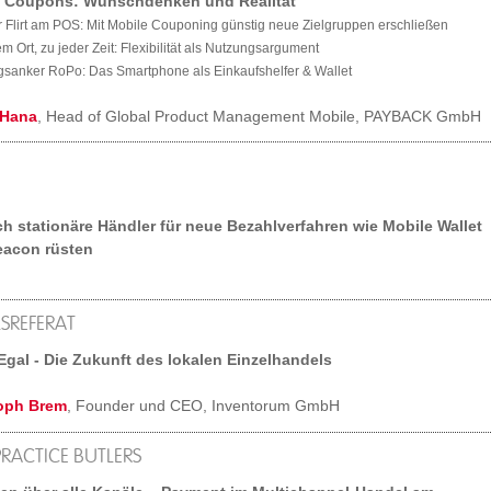
e Coupons: Wunschdenken und Realität
r Flirt am POS: Mit Mobile Couponing günstig neue Zielgruppen erschließen
em Ort, zu jeder Zeit: Flexibilität als Nutzungsargument
gsanker RoPo: Das Smartphone als Einkaufshelfer & Wallet
 Hana
, Head of Global Product Management Mobile, PAYBACK GmbH
ch stationäre Händler für neue Bezahlverfahren wie Mobile Wallet
eacon rüsten
SREFERAT
Egal - Die Zukunft des lokalen Einzelhandels
oph Brem
, Founder und CEO, Inventorum GmbH
PRACTICE BUTLERS