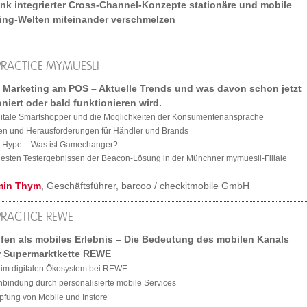
nk integrierter Cross-Channel-Konzepte stationäre und mobile
ng-Welten miteinander verschmelzen
PRACTICE MYMUESLI
 Marketing am POS – Aktuelle Trends und was davon schon jetzt
oniert oder bald funktionieren wird.
igitale Smartshopper und die Möglichkeiten der Konsumentenansprache
en und Herausforderungen für Händler und Brands
st Hype – Was ist Gamechanger?
uesten Testergebnissen der Beacon-Lösung in der Münchner mymuesli-Filiale
min Thym
, Geschäftsführer, barcoo / checkitmobile GmbH
PRACTICE REWE
fen als mobiles Erlebnis – Die Bedeutung des mobilen Kanals
r Supermarktkette REWE
e im digitalen Ökosystem bei REWE
bindung durch personalisierte mobile Services
pfung von Mobile und Instore