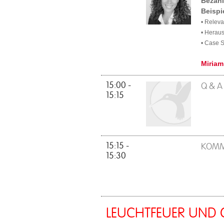
Bezahl
Beispi
• Relev
• Herau
• Case 
Miriam
15:00 -
Q & A
15:15
15:15 -
KOMM
15:30
LEUCHTFEUER UND