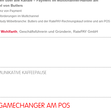
en über alle Kanäle – Payment im Multichannel-Handel am
el von Butlers
anz von Payment
sforderungen im Multichannel
Study Möbelbranche: Butlers und der RatePAY-Rechnungskauf online und am POS
 Wohlfarth
, Geschäftsführerin und Gründerin, RatePAY GmbH
UNIKATIVE KAFFEEPAUSE
 GAMECHANGER AM POS