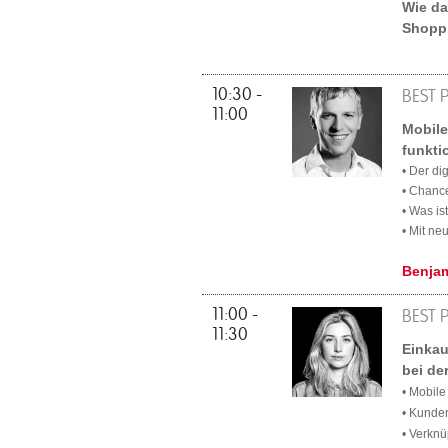
Wie da
Shoppi
10:30 -
BEST 
11:00
Mobile
funkti
• Der d
• Chanc
• Was i
• Mit ne
Benja
11:00 -
BEST 
11:30
Einkau
bei de
• Mobil
• Kunden
• Verknü