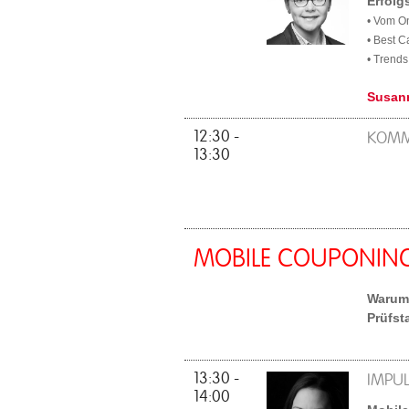
Erfolg
• Vom O
• Best 
• Trends
Susan
12:30 -
KOMM
13:30
MOBILE COUPONIN
Warum 
Prüfst
13:30 -
IMPUL
14:00