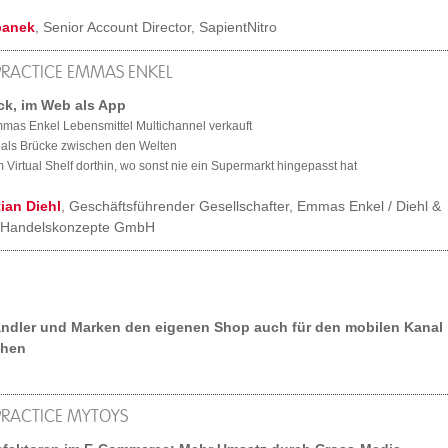
rbanek
, Senior Account Director, SapientNitro
PRACTICE EMMAS ENKEL
k, im Web als App
mas Enkel Lebensmittel Multichannel verkauft
 als Brücke zwischen den Welten
m Virtual Shelf dorthin, wo sonst nie ein Supermarkt hingepasst hat
ian Diehl
, Geschäftsführender Gesellschafter, Emmas Enkel / Diehl &
 Handelskonzepte GmbH
ndler und Marken den eigenen Shop auch für den mobilen Kanal
chen
PRACTICE MYTOYS