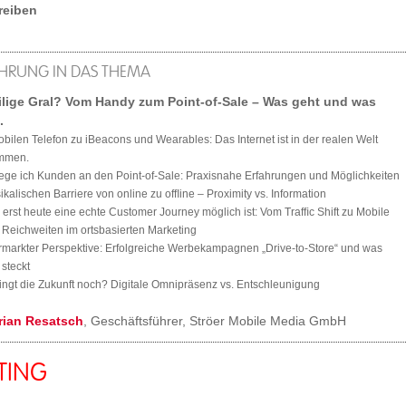
reiben
ÜHRUNG IN DAS THEMA
ilige Gral? Vom Handy zum Point-of-Sale – Was geht und was
.
bilen Telefon zu iBeacons und Wearables: Das Internet ist in der realen Welt
mmen.
iege ich Kunden an den Point-of-Sale: Praxisnahe Erfahrungen und Möglichkeiten
ikalischen Barriere von online zu ofﬂine – Proximity vs. Information
erst heute eine echte Customer Journey möglich ist: Vom Trafﬁc Shift zu Mobile
Reichweiten im ortsbasierten Marketing
rmarkter Perspektive: Erfolgreiche Werbekampagnen „Drive-to-Store“ und was
 steckt
ingt die Zukunft noch? Digitale Omnipräsenz vs. Entschleunigung
orian Resatsch
, Geschäftsführer, Ströer Mobile Media GmbH
TING