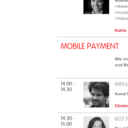
Mobil
• Mobile
• An jed
• Rettun
Katrin
MOBILE PAYMENT
Wie si
und B
14:00 -
IMPUL
14:30
Kanal 
Christ
14:30 -
BEST 
15:00