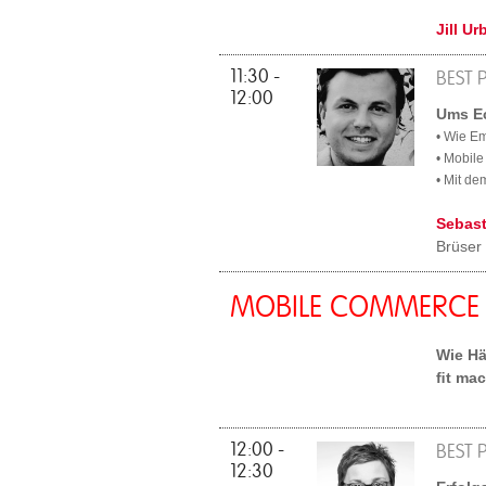
Jill U
11:30 -
BEST 
12:00
Ums Ec
• Wie Em
• Mobile
• Mit de
Sebast
Brüser
MOBILE COMMERCE
Wie Hä
ﬁt ma
12:00 -
BEST 
12:30