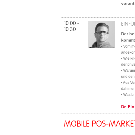
vorant
10:00 -
EINF
10:30
Der he
kommt
• Vom mo
angeko
• Wie kr
der phys
• Warum 
und den 
• Aus Ve
dahinter
• Was br
Dr. Fl
MOBILE POS-MARKE