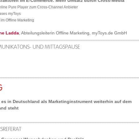
sfaktoren im E-Commerce: Mehr Umsatz durch Cross-Media
nline Pure Player zum Cross-Channel Anbieter
Cases myToys
 im Ofﬂine Marketing
ne Ladda
, Abteilungsleiterin Ofﬂine Marketing, myToys.de GmbH
UNIKATONS- UND MITTAGSPAUSE
G
es in Deutschland als Marketinginstrument weiterhin auf dem
and steht
SREFERAT