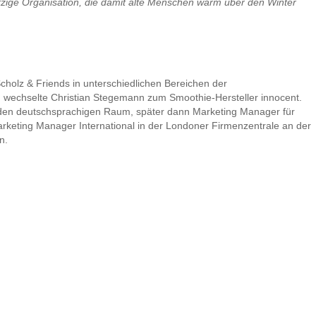
zige Organisation, die damit alte Menschen warm über den Winter
holz & Friends in unterschiedlichen Bereichen der
, wechselte Christian Stegemann zum Smoothie-Hersteller innocent.
r den deutschsprachigen Raum, später dann Marketing Manager für
arketing Manager International in der Londoner Firmenzentrale an der
n.